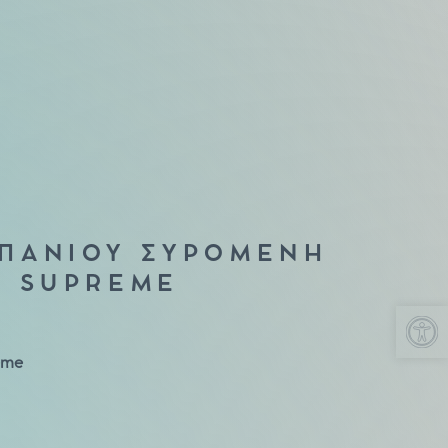
ΠΑΝΙΟΥ ΣΥΡΟΜΕΝΗ
Α SUPREME
Αν
eme