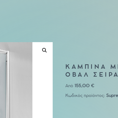
ΚΑΜΠΙΝΑ Μ
ΟΒΑΛ ΣΕΙΡ
Από
155,00
€
Κωδικός προϊόντος:
Supr