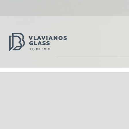
Μεγαρίδος 211, Ασπρόπυργος Αττικής 19300
τηλ: 210 2406060, 210 2407070
fax: 210 2463979
e-mail:
sales@vlavianos.gr
© Vlavianos Glass 2026. All rights reserved. Created by
Concept M