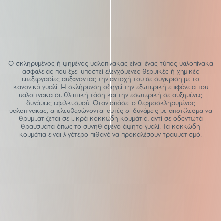
Ο σκληρυμένος ή ψημένος υαλοπίνακας είναι ένας τύπος υαλοπίνακα
ασφαλείας που έχει υποστεί ελεγχόμενες θερμικές ή χημικές
επεξεργασίες αυξάνοντας την αντοχή του σε σύγκριση με το
κανονικό γυαλί. Η σκλήρυνση οδηγεί την εξωτερική επιφάνεια του
υαλοπίνακα σε θλιπτική τάση και την εσωτερική σε αυξημένες
δυνάμεις εφελκυσμού. Όταν σπάσει ο θερμοσκληρυμένος
υαλοπίνακας, απελευθερώνονται αυτές οι δυνάμεις με αποτέλεσμα να
θρυμματίζεται σε μικρά κοκκώδη κομμάτια, αντί σε οδοντωτά
θραύσματα όπως το συνηθισμένο άψητο γυαλί. Τα κοκκώδη
κομμάτια είναι λιγότερο πιθανό να προκαλέσουν τραυματισμό.