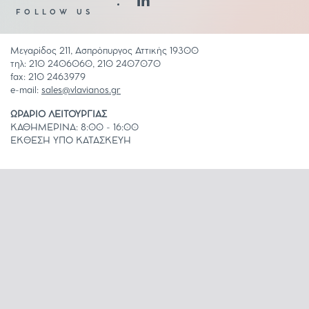
FOLLOW US
Μεγαρίδος 211, Ασπρόπυργος Αττικής 19300
τηλ: 210 2406060, 210 2407070
fax: 210 2463979
e-mail:
sales@vlavianos.gr
ΩΡΑΡΙΟ ΛΕΙΤΟΥΡΓΙΑΣ
ΚΑΘΗΜΕΡΙΝΑ: 8:00 - 16:00
ΕΚΘΕΣΗ ΥΠΟ ΚΑΤΑΣΚΕΥΗ
COOKIES POLICY
ΟΡΟΙ ΧΡΗΣΗΣ
ΚΑΤΑΛΟΓΟΣ ΕΦΑΡΜΟΓΩΝ
ΚΑΤΑΛΟΓΟΣ ΨΗΦΙΑΚΩΝ ΕΚΤΥΠΩΣΕΩΝ
© Vlavianos Glass 2026. All rights reserved. Created by
Concept Maniax
.