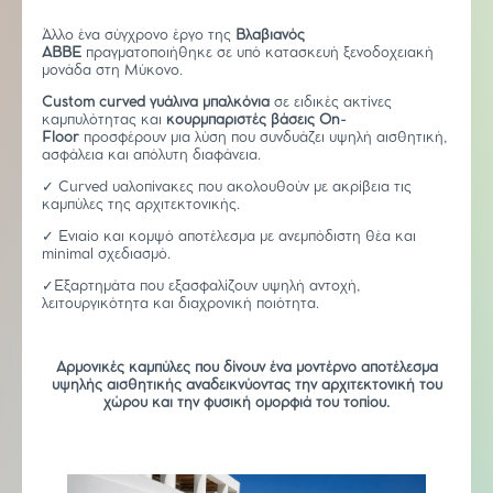
Άλλο ένα σύγχρονο έργο της
Βλαβιανός
ΑΒΒΕ
πραγματοποιήθηκε σε υπό κατασκευή ξενοδοχειακή
μονάδα στη Μύκονο.
Custom curved
γυάλι
να
μπαλκ
όνια
σε ειδικές ακτίνες
καμπυλότητας και
κουρμπαριστές βάσεις
On-
Floor
προσφέρουν μια λύση που συνδυάζει υψηλή αισθητική,
ασφάλεια και απόλυτη διαφάνεια.
✓ Curved υαλοπίνακες που ακολουθούν με ακρίβεια τις
καμπύλες της αρχιτεκτονικής.
✓ Ενιαίο και κομψό αποτέλεσμα με ανεμπόδιστη θέα και
minimal σχεδιασμό.
✓Εξαρτημάτα που εξασφαλίζουν υψηλή αντοχή,
λειτουργικότητα και διαχρονική ποιότητα.
Αρμονικές καμπύλες που δίνουν ένα μοντέρνο αποτέλεσμα
υψηλής αισθητικής αναδεικνύοντας την αρχιτεκτονική του
χώρου και την φυσική ομορφιά του τοπίου.