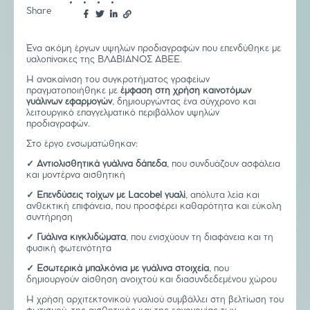
Share
Ένα ακόμη έργων υψηλών προδιαγραφών που επενδύθηκε με
υαλοπίνακες της ΒΛΑΒΙΑΝΟΣ ΑΒΕΕ.
Η ανακαίνιση του συγκροτήματος γραφείων
πραγματοποιήθηκε με
έμφαση στη χρήση καινοτόμων
γυάλινων εφαρμογών
, δημιουργώντας ένα σύγχρονο και
λειτουργικό επαγγελματικό περιβάλλον υψηλών
προδιαγραφών.
Στο έργο ενσωματώθηκαν:
✓ Αντιολισθητικά γυάλινα δάπεδα
, που συνδυάζουν ασφάλεια
και μοντέρνα αισθητική
✓ Επενδύσεις τοίχων με Lacobel γυαλί
, απόλυτα λεία και
ανθεκτική επιφάνεια, που προσφέρει καθαρότητα και εύκολη
συντήρηση
✓ Γυάλινα κιγκλιδώματα
, που ενισχύουν τη διαφάνεια και τη
φυσική φωτεινότητα
✓ Εσωτερικά μπαλκόνια με γυάλινα στοιχεία
, που
δημιουργούν αίσθηση ανοιχτού και διασυνδεδεμένου χώρου
Η χρήση αρχιτεκτονικού γυαλιού συμβάλλει στη βελτίωση του