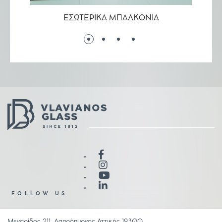
ΕΣΩΤΕΡΙΚΑ ΜΠΑΛΚΟΝΙΑ
ΔΙΑΔΡ
FOLLOW US
Μεγαρίδος 211, Ασπρόπυργος Αττικής 19300