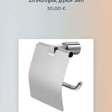
Στεγνωτήρας χεριών Slim
30,00
€