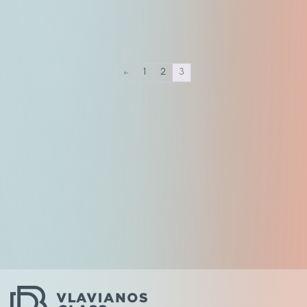
←
1
2
3