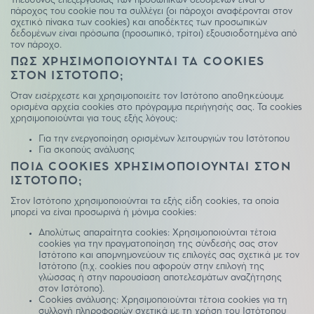
Υπεύθυνος επεξεργασίας των προσωπικών δεδομένων είναι ο
πάροχος του cookie που τα συλλέγει (οι πάροχοι αναφέρονται στον
σχετικό πίνακα των cookies) και αποδέκτες των προσωπικών
δεδομένων είναι πρόσωπα (προσωπικό, τρίτοι) εξουσιοδοτημένα από
τον πάροχο.
ΠΩΣ ΧΡΗΣΙΜΟΠΟΙΟΥΝΤΑΙ ΤΑ COOKIES
ΣΤΟΝ ΙΣΤΟΤΟΠΟ;
Όταν εισέρχεστε και χρησιμοποιείτε τον Ιστότοπο αποθηκεύουμε
ορισμένα αρχεία cookies στο πρόγραμμα περιήγησής σας. Τα cookies
χρησιμοποιούνται για τους εξής λόγους:
Για την ενεργοποίηση ορισμένων λειτουργιών του Ιστότοπου
Για σκοπούς ανάλυσης
ΠΟΙΑ COOKIES ΧΡΗΣΙΜΟΠΟΙΟΥΝΤΑΙ ΣΤΟΝ
ΙΣΤΟΤΟΠΟ;
Στον Ιστότοπο χρησιμοποιούνται τα εξής είδη cookies, τα οποία
μπορεί να είναι προσωρινά ή μόνιμα cookies:
Απολύτως απαραίτητα cookies: Χρησιμοποιούνται τέτοια
cookies για την πραγματοποίηση της σύνδεσής σας στον
Ιστότοπο και απομνημονεύουν τις επιλογές σας σχετικά με τον
Ιστότοπο (π.χ. cookies που αφορούν στην επιλογή της
γλώσσας ή στην παρουσίαση αποτελεσμάτων αναζήτησης
στον Ιστότοπο).
Cookies ανάλυσης: Χρησιμοποιούνται τέτοια cookies για τη
συλλογή πληροφοριών σχετικά με τη χρήση του Ιστότοπου