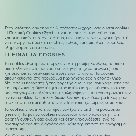
Στον ιστότοπο
vlavianos.gr
(«Ιστότοπος») χρησιμοποιούνται cookies.
Η Πολιτική Cookies εξηγεί τι είναι τα cookies, τον τρόπο που
χρησιμοποιούνται στον Ιστότοπο, πως μπορείτε να ενεργοποιήσετε ή
να απενεργοποιήσετε τα cookies, καθώς και ορισμένες περαιτέρω
πληροφορίες για τα cookies.
ΤΙ ΕΙΝΑΙ ΤΑ COOKIES;
Τα cookies είναι τμήματα αρχείων με τη μορφή κειμένου, τα οποία
αποστέλλονται στο πρόγραμμα περιήγησης (web browser) που
χρησιμοποιείτε, όταν επισκέπτεστε έναν ιστότοπο. Τα cookies
αποθηκεύονται στο πρόγραμμα περιήγησής σας ή στον σκληρό
δίσκο του υπολογιστή ή της φορητής συσκευής, που χρησιμοποιείτε
και παρέχουν τη δυνατότητα στον ιστότοπο ή σε κάποιον τρίτο να
σας αναγνωρίζει συλλέγοντας τις πληροφορίες που αναφέρονται στον
πίνακα cookies. Τα cookies διευκολύνουν την επόμενη επίσκεψή σας
στον Iστότοπο και καθιστούν τον Iστότοπο χρησιμότερο για εσάς.
Τα cookies μπορεί να είναι «μόνιμα» (persistent) ή «προσωρινά»
(session). Τα μόνιμα cookies παραμένουν στον υπολογιστή ή στη
φορητή συσκευή σας ακόμα και όταν αποσυνδέεστε, ενώ τα
προσωρινά cookies διαγράφονται μόλις τερματίσετε το πρόγραμμα
περιήγησης.