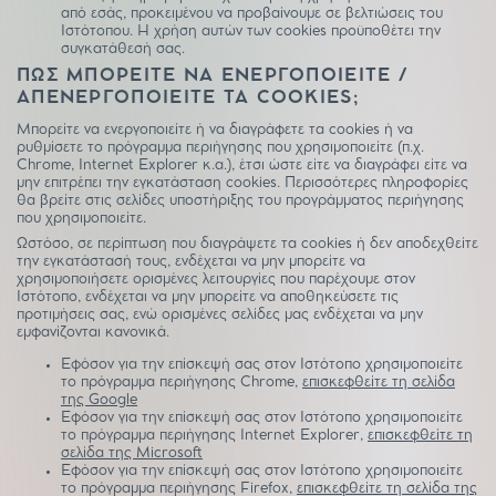
από εσάς, προκειμένου να προβαίνουμε σε βελτιώσεις του
Ιστότοπου. Η χρήση αυτών των cookies προϋποθέτει την
συγκατάθεσή σας.
ΠΩΣ ΜΠΟΡΕΙΤE ΝΑ ΕΝΕΡΓΟΠΟΙΕΙΤΕ /
ΑΠΕΝΕΡΓΟΠΟΙΕΙΤΕ ΤΑ COOKIES;
Μπορείτε να ενεργοποιείτε ή να διαγράφετε τα cookies ή να
ρυθμίσετε το πρόγραμμα περιήγησης που χρησιμοποιείτε (π.χ.
Chrome, Internet Explorer κ.α.), έτσι ώστε είτε να διαγράφει είτε να
μην επιτρέπει την εγκατάσταση cookies. Περισσότερες πληροφορίες
θα βρείτε στις σελίδες υποστήριξης του προγράμματος περιήγησης
που χρησιμοποιείτε.
Ωστόσο, σε περίπτωση που διαγράψετε τα cookies ή δεν αποδεχθείτε
την εγκατάστασή τους, ενδέχεται να μην μπορείτε να
χρησιμοποιήσετε ορισμένες λειτουργίες που παρέχουμε στον
Ιστότοπο, ενδέχεται να μην μπορείτε να αποθηκεύσετε τις
προτιμήσεις σας, ενώ ορισμένες σελίδες μας ενδέχεται να μην
εμφανίζονται κανονικά.
Εφόσον για την επίσκεψή σας στον Ιστότοπο χρησιμοποιείτε
το πρόγραμμα περιήγησης Chrome,
επισκεφθείτε τη σελίδα
της Google
Εφόσον για την επίσκεψή σας στον Ιστότοπο χρησιμοποιείτε
το πρόγραμμα περιήγησης Internet Explorer,
επισκεφθείτε τη
σελίδα της Microsoft
Εφόσον για την επίσκεψή σας στον Ιστότοπο χρησιμοποιείτε
το πρόγραμμα περιήγησης Firefox,
επισκεφθείτε τη σελίδα της